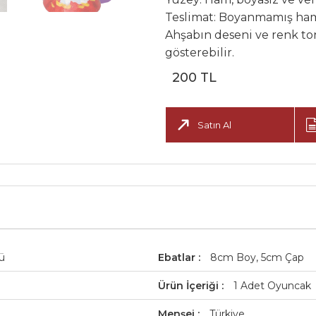
Teslimat: Boyanmamış ham 
Ahşabın deseni ve renk t
gösterebilir.
200 TL
Satın Al
ü
Ebatlar
8cm Boy, 5cm Çap
Ürün İçeriği
1 Adet Oyuncak
Menşei
Türkiye