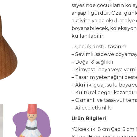
sayesinde çocukların kolay
ahşap figürdür. Özel günle
aktivite ya da okul–atölye 
boyanabilecek, koleksiyon
kullanılabilir.
– Çocuk dostu tasarım
– Sevimli, sade ve boyam
– Doğal & sağlıklı
– Kimyasal boya veya vern
– Tasarım yeteneğini dest
– Akrilik, guaj, sulu boya 
– Kültürel değer kazandırı
– Osmanlı ve tasavvuf tema
– Ailece etkinlik
Ürün Bilgileri
Yükseklik: 8 cm Çap: 5 cm M
Yüzey: Ham, boyasız ve ver