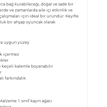
ca bağ kurabileceği, doğal ve sade bir
rde ve zamanlarda aile içi etkinlik ve
çalışmaları için ideal bir üründür. Keyifle
luk bir ahşap oyuncak olarak
aya uygun yüzey
ik içermez
ekler
ve keçeli kalemle boyanabilir
r
lı farkındalık
alzeme: 1. sınıf kayın ağacı
niksiz