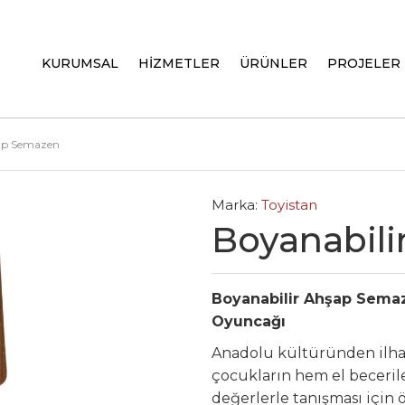
KURUMSAL
HİZMETLER
ÜRÜNLER
PROJELER
ap Semazen
Marka:
Toyistan
Boyanabil
Boyanabilir Ahşap Sema
Oyuncağı
Anadolu kültüründen ilh
çocukların hem el becerile
değerlerle tanışması için ö