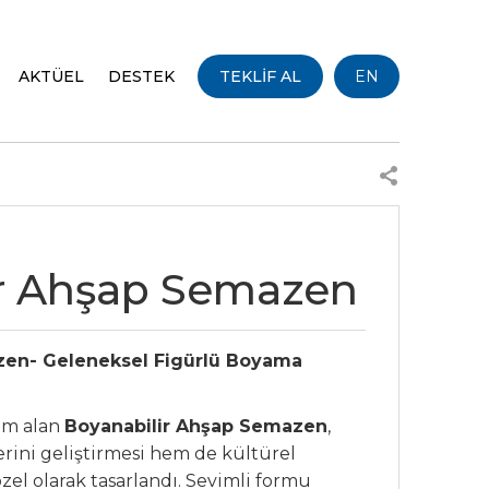
AKTÜEL
DESTEK
TEKLİF AL
EN
ir Ahşap Semazen
zen- Geleneksel Figürlü Boyama
am alan
Boyanabilir Ahşap Semazen
,
rini geliştirmesi hem de kültürel
zel olarak tasarlandı. Sevimli formu