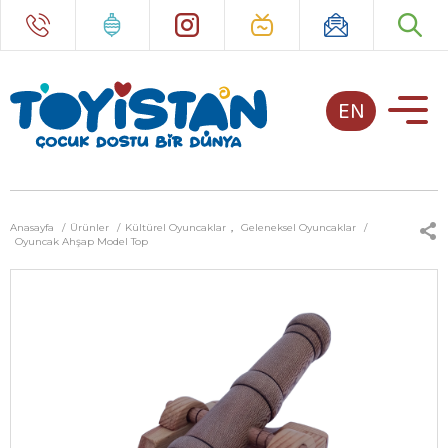
EN
Anasayfa
Ürünler
Kültürel Oyuncaklar
,
Geleneksel Oyuncaklar
Oyuncak Ahşap Model Top