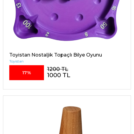
Toyistan Nostaljik Topaçlı Bilye Oyunu
Toyistan
1200 TL
17%
1000 TL