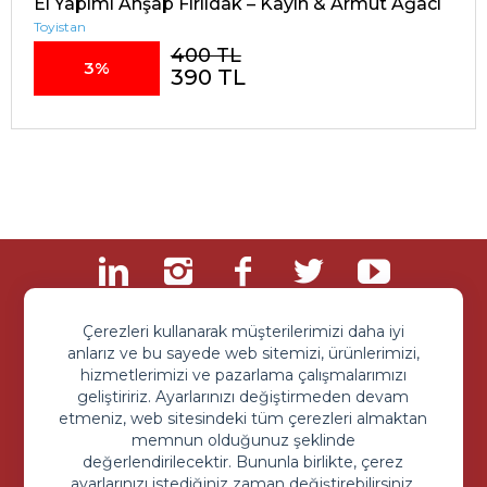
El Yapımı Ahşap Fırıldak – Kayın & Armut Ağacı
Toyistan
400 TL
3%
390 TL
Çerezleri kullanarak müşterilerimizi daha iyi
anlarız ve bu sayede web sitemizi, ürünlerimizi,
hizmetlerimizi ve pazarlama çalışmalarımızı
geliştiririz. Ayarlarınızı değiştirmeden devam
etmeniz, web sitesindeki tüm çerezleri almaktan
memnun olduğunuz şeklinde
Sipariş ve Sorularınız İçin
değerlendirilecektir. Bununla birlikte, çerez
+90 850 203 9093
ayarlarınızı istediğiniz zaman değiştirebilirsiniz.