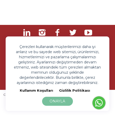
Çerezleri kullanarak müşterilerimizi daha iyi
anlarız ve bu sayede web sitemizi, ürünlerimizi,
hizmetlerimizi ve pazarlama çalışmalarımızı
geliştiririz. Ayarlarınızı değiştirmeden devam
etmeniz, web sitesindeki tüm çerezleri almaktan
memnun olduğunuz şeklinde
Sipariş ve Sorularınız İçin
değerlendirilecektir. Bununla birlikte, çerez
+90 850 203 9093
ayarlarınızı istediğiniz zaman değiştirebilirsiniz.
Kullanım Koşulları
Gizlilik Politikası
Copyright © 2020 All rigth reserved.
Toyistan Eğlence ve Oyuncak
Sanayi Limited Şirketi
ONAYLA
Kullanım Koşullar
Gizlilik Sözleşmesi
Site By Beework