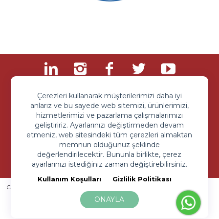
Çerezleri kullanarak müşterilerimizi daha iyi
anlarız ve bu sayede web sitemizi, ürünlerimizi,
hizmetlerimizi ve pazarlama çalışmalarımızı
geliştiririz. Ayarlarınızı değiştirmeden devam
etmeniz, web sitesindeki tüm çerezleri almaktan
memnun olduğunuz şeklinde
Sipariş ve Sorularınız İçin
değerlendirilecektir. Bununla birlikte, çerez
+90 850 203 9093
ayarlarınızı istediğiniz zaman değiştirebilirsiniz.
Kullanım Koşulları
Gizlilik Politikası
Copyright © 2020 All rigth reserved.
Toyistan Eğlence ve Oyuncak
Sanayi Limited Şirketi
ONAYLA
Kullanım Koşullar
Gizlilik Sözleşmesi
Site By Beework